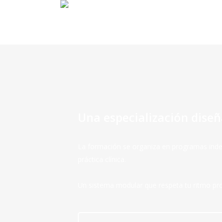
Skip
to
main
content
Una especialización dise
La formación se organiza en programas indep
práctica clínica.
Un sistema modular que respeta tu ritmo pro