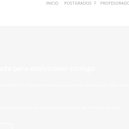
INICIO
POSTGRADOS
PROFESORAD
ñada para evolucionar contigo
endientes y complementarios que permiten avanzar por áreas específi
fesional y amplía tus recursos terapéuticos de forma progresiva.