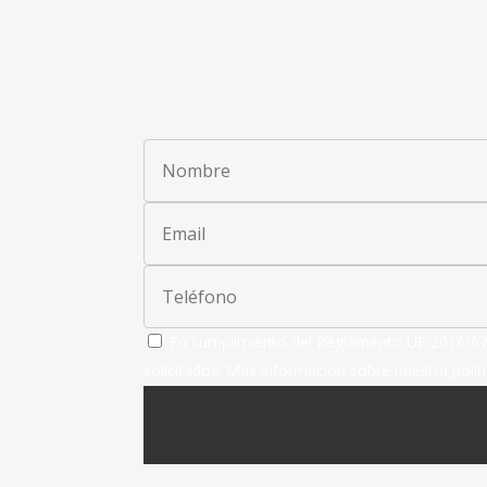
En cumplimiento del Reglamento UE 2016/679, 
solicitados.
Más información sobre nuestra políti