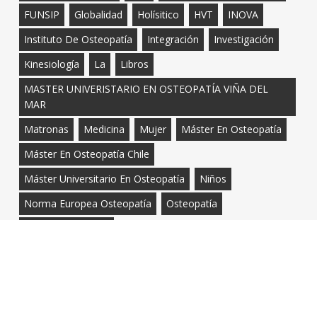
FUNSIP
Globalidad
Holísitico
HVT
INOVA
Instituto De Osteopatía
Integración
Investigación
Kinesiología
La
Libros
MASTER UNIVERISTARIO EN OSTEOPATÍA VIÑA DEL
MAR
Matronas
Medicina
Mujer
Máster En Osteopatía
Máster En Osteopatía Chile
Máster Universitario En Osteopatía
Niños
Norma Europea Osteopatía
Osteopatía
Osteopatía Infantil
Osteopatía Para Titulados Universitarios
Osteópata
Prácticas De Osteopatía
Reflexiones
Revistas
ROE
Salud
Seminario