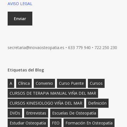
AVISO LEGAL
secretaria@inovaosteopatia.es • 633 779 940 • 722 250 230
Etiquetas del Blog
A
Clínica
Convenio
Curso Puente
Cursos
CURSOS DE TERAPIA MANUAL VIÑA DEL MAR
CURSOS KINESIOLOGO VIÑA DEL MAR
Definición
DVDs
Entrevistas
Escuelas De Osteopatía
Estudiar Osteopatía
FEO
Formación En Osteopatía