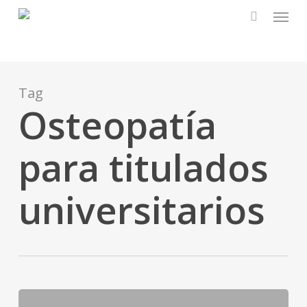
Skip
to
main
content
Tag
Osteopatía
para titulados
universitarios